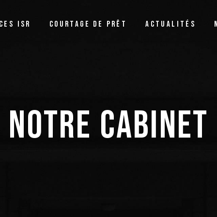
Notre métier
CES ISR
COURTAGE DE PRÊT
ACTUALITÉS
Renégocier son prêt ou
refinancer ?
Assurance de prêt
Notre métier
Le Prêt à Taux Zéro
Renégocier son prêt ou
refinancer ?
NOTRE CABINET
Assurance de prêt
Le Prêt à Taux Zéro