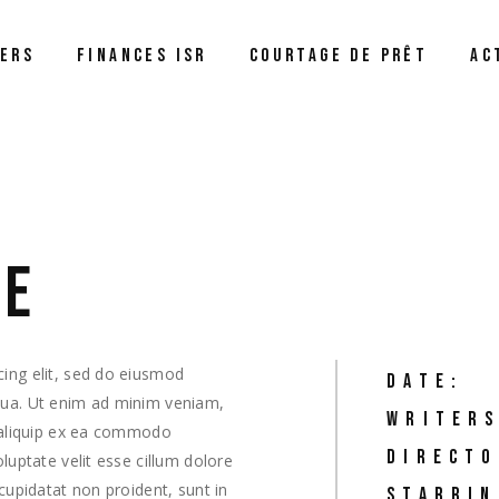
Notre métier
IERS
FINANCES ISR
COURTAGE DE PRÊT
AC
Renégocier son prêt ou
refinancer ?
Assurance de prêt
Notre métier
Le Prêt à Taux Zéro
Renégocier son prêt ou
refinancer ?
Assurance de prêt
NE
Le Prêt à Taux Zéro
cing elit, sed do eiusmod
DATE:
iqua. Ut enim ad minim veniam,
WRITERS
t aliquip ex ea commodo
DIRECTO
oluptate velit esse cillum dolore
 cupidatat non proident, sunt in
STARRIN