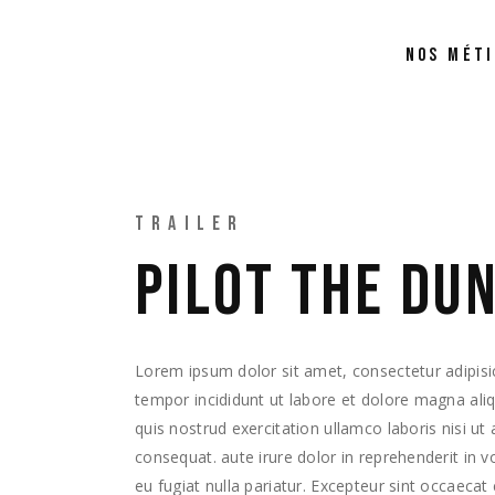
SELECT'FINANCES C.P.
NOS MÉT
TRAILER
PILOT THE DU
Lorem ipsum dolor sit amet, consectetur adipisi
tempor incididunt ut labore et dolore magna al
quis nostrud exercitation ullamco laboris nisi u
consequat. aute irure dolor in reprehenderit in v
eu fugiat nulla pariatur. Excepteur sint occaecat